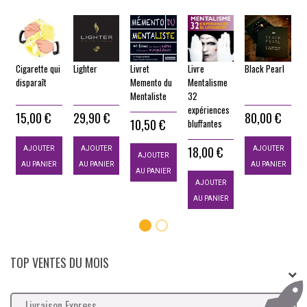
Cigarette qui
Lighter
Livret
Livre
Black Pearl
J
es
disparaît
Memento du
Mentalisme
T
Mentaliste
32
D
expériences
B
15,00 €
29,90 €
80,00 €
10,50 €
bluffantes
18,00 €
AJOUTER
AJOUTER
AJOUTER
AJOUTER
AU PANIER
AU PANIER
AU PANIER
AU PANIER
AJOUTER
AU PANIER
TOP VENTES DU MOIS
Livraison Express