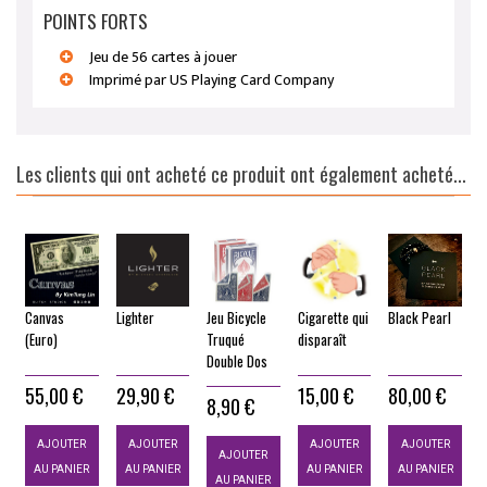
POINTS FORTS
Jeu de 56 cartes à jouer
Imprimé par US Playing Card Company
Les clients qui ont acheté ce produit ont également acheté...
Canvas
Lighter
Jeu Bicycle
Cigarette qui
Black Pearl
S
(Euro)
Truqué
disparaît
Double Dos
55,00 €
29,90 €
15,00 €
80,00 €
8,90 €
AJOUTER
AJOUTER
AJOUTER
AJOUTER
AJOUTER
AU PANIER
AU PANIER
AU PANIER
AU PANIER
AU PANIER