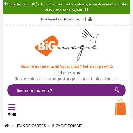
Bénéficiez de 10% de remise sur tout le catalogue en devenant membre
club. Livraisons 24/48H.
|
|
Nouveautés
Promotions
Besoin d’un conseil avant/après achat ? Notre équipe est là
!
Contactez-nous
Nous répondons à toutes vos questions par email du Lundi au Vendredi.
MENU
JEUX DE CARTES
BICYCLE ZOMBIE