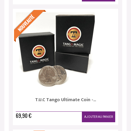
T.U.C Tango Ultimate Coin -...
69,90 €
AJOUTER AU PANIER