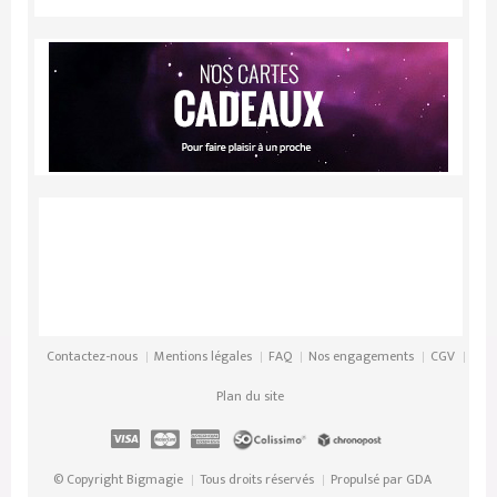
Contactez-nous
Mentions légales
FAQ
Nos engagements
CGV
Plan du site
© Copyright Bigmagie
Tous droits réservés
Propulsé par
GDA