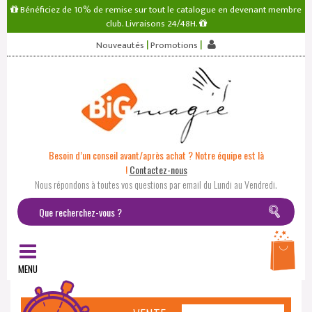
Bénéficiez de 10% de remise sur tout le catalogue en devenant membre
club. Livraisons 24/48H.
|
|
Nouveautés
Promotions
Besoin d’un conseil avant/après achat ? Notre équipe est là
!
Contactez-nous
Nous répondons à toutes vos questions par email du Lundi au Vendredi.
MENU