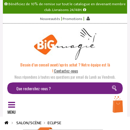
Bénéficiez de 10% de remise sur tout le catalogue en devenant membre
club. Livraisons 24/48H.
|
|
Nouveautés
Promotions
Besoin d’un conseil avant/après achat ? Notre équipe est là
!
Contactez-nous
Nous répondons à toutes vos questions par email du Lundi au Vendredi.
MENU
SALON/SCÈNE
ECLIPSE