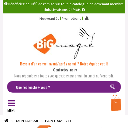
Bénéficiez de 10% de remise sur tout le catalogue en devenant membre
club. Livraisons 24/48H.
|
|
Nouveautés
Promotions
Besoin d’un conseil avant/après achat ? Notre équipe est là
!
Contactez-nous
Nous répondons à toutes vos questions par email du Lundi au Vendredi.
MENU
MENTALISME
PAIN GAME 2.0