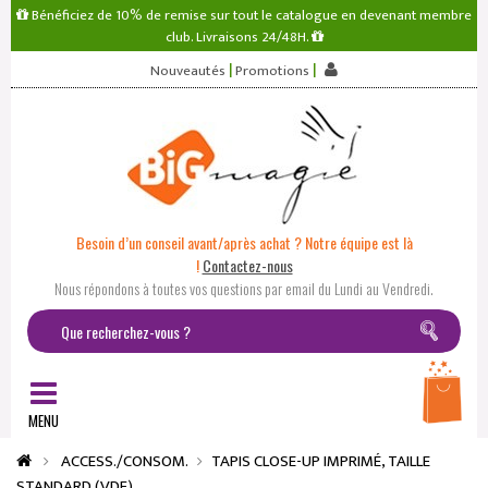
Bénéficiez de 10% de remise sur tout le catalogue en devenant membre
club. Livraisons 24/48H.
|
|
Nouveautés
Promotions
Besoin d’un conseil avant/après achat ? Notre équipe est là
!
Contactez-nous
Nous répondons à toutes vos questions par email du Lundi au Vendredi.
MENU
ACCESS./CONSOM.
TAPIS CLOSE-UP IMPRIMÉ, TAILLE
STANDARD (VDF)