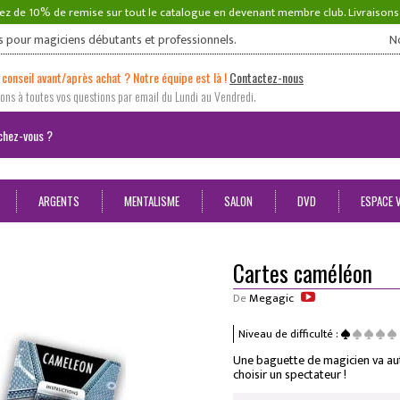
ez de 10% de remise sur tout le catalogue en devenant membre club. Livraison
s pour magiciens débutants et professionnels.
N
 conseil avant/après achat ? Notre équipe est là !
Contactez-nous
ns à toutes vos questions par email du Lundi au Vendredi.
ARGENTS
MENTALISME
SALON
DVD
ESPACE 
Cartes caméléon
De
Megagic
Niveau de difficulté :
Une baguette de magicien va aut
choisir un spectateur !