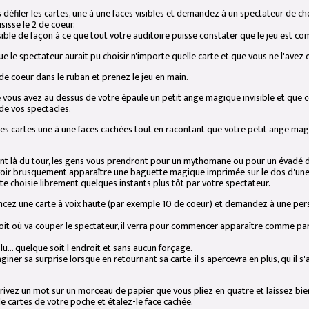
 défiler les cartes, une à une faces visibles et demandez à un spectateur de cho
sisse le 2 de coeur.
visible de façon à ce que tout votre auditoire puisse constater que le jeu est 
e le spectateur aurait pu choisir n'importe quelle carte et que vous ne l'avez 
 de coeur dans le ruban et prenez le jeu en main.
 vous avez au dessus de votre épaule un petit ange magique invisible et que 
de vos spectacles.
r les cartes une à une faces cachées tout en racontant que votre petit ange ma
nt là du tour, les gens vous prendront pour un mythomane ou pour un évadé d'
 voir brusquement apparaître une baguette magique imprimée sur le dos d'une
te choisie librement quelques instants plus tôt par votre spectateur.
cez une carte à voix haute (par exemple 10 de coeur) et demandez à une pers
roit où va couper le spectateur, il verra pour commencer apparaître comme pa
lu... quelque soit l'endroit et sans aucun forçage.
aginer sa surprise lorsque en retournant sa carte, il s'apercevra en plus, qu'il s
rivez un mot sur un morceau de papier que vous pliez en quatre et laissez bien
 cartes de votre poche et étalez-le face cachée.