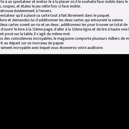
te à un spectateur et invitez-le à la placer où il le souhaite face visible dans le
 coupez, et étalez le jeu cette fois-ci face visible.
retrouve évidemment à l'envers.
ectateur qu'il a placé sa carte tout à fait librement dans le paquet.
 livre et demandez lui d'additionner les deux cartes qui entourent la sienne.
eux cartes soient un roi et un deux , additionnez les pour trouver un total de 
'ouvrir le livre à la 12ème page, d'aller à la 12ème ligne et de lire à haute voi
t posé sur la table. Il s'agit du même mot.
fois des coïncidences incroyables, le magazine comporte plusieurs milliers de
rit au départ sur un morceau de papier.
raiment incroyable avec lequel vous étonnerez votre auditoire.