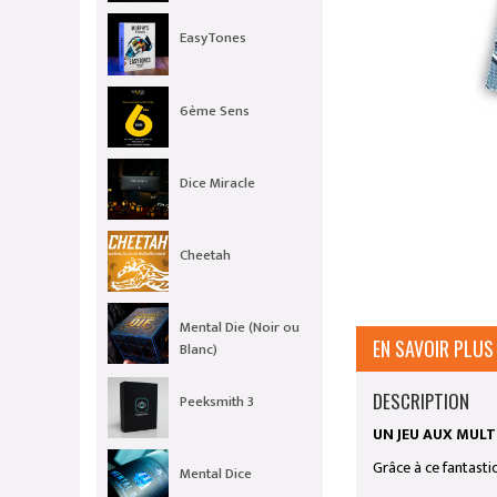
EasyTones
6ème Sens
Dice Miracle
Cheetah
Mental Die (Noir ou
EN SAVOIR PLUS
Blanc)
DESCRIPTION
Peeksmith 3
UN JEU AUX MULTI
Grâce à ce fantasti
Mental Dice