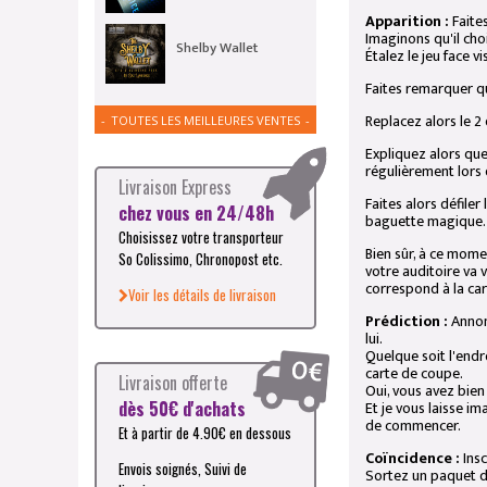
Apparition :
Faites
Imaginons qu'il choi
Shelby Wallet
Étalez le jeu face 
Faites remarquer qu
Replacez alors le 2
TOUTES LES MEILLEURES VENTES
Expliquez alors que
régulièrement lors 
Livraison Express
Faites alors défile
chez vous en 24/48h
baguette magique.
Choisissez votre transporteur
Bien sûr, à ce mome
So Colissimo, Chronopost etc.
votre auditoire va
correspond à la car
Voir les détails de livraison
Prédiction :
Annon
lui.
Quelque soit l'end
carte de coupe.
Livraison offerte
Oui, vous avez bien 
Et je vous laisse im
dès 50€ d'achats
de commencer.
Et à partir de 4.90€ en dessous
Coïncidence :
Insc
Envois soignés, Suivi de
Sortez un paquet de