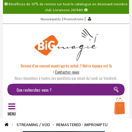
Bénéficiez de 10% de remise sur tout le catalogue en devenant membre
club. Livraisons 24/48H.
|
|
Nouveautés
Promotions
Besoin d’un conseil avant/après achat ? Notre équipe est là
!
Contactez-nous
Nous répondons à toutes vos questions par email du Lundi au Vendredi.
MENU
STREAMING / VOD
REMASTERED - IMPROMPTU