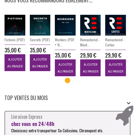
Fictions (PDF)
Secrets (PDF)
Workers (PDF
Remastered -
Remastered -
Fic
+ Vi...
Ment...
Cartes
35,00 €
35,00 €
3
35,00 €
29,90 €
29,90 €
AJOUTER
AJOUTER
AJOUTER
AJOUTER
AJOUTER
AU PANIER
AU PANIER
A
AU PANIER
AU PANIER
AU PANIER
TOP VENTES DU MOIS
Livraison Express
chez vous en 24/48h
Choisissez votre transporteur So Colissimo, Chronopost etc.