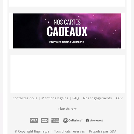
Contactez-nous
Mentions légales
FAQ
Nos engagements
CGV
Plan du site
© Copyright Bigmagie
Tous droits réservés
Propulsé par
GDA