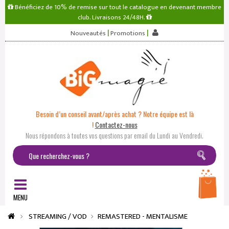
Bénéficiez de 10% de remise sur tout le catalogue en devenant membre
club. Livraisons 24/48H.
|
|
Nouveautés
Promotions
Besoin d’un conseil avant/après achat ? Notre équipe est là
!
Contactez-nous
Nous répondons à toutes vos questions par email du Lundi au Vendredi.
MENU
STREAMING / VOD
REMASTERED - MENTALISME