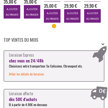
35,00 €
35,00 €
3
35,00 €
29,90 €
29,90 €
AJOUTER
AJOUTER
AJOUTER
AJOUTER
AJOUTER
AU PANIER
AU PANIER
A
AU PANIER
AU PANIER
AU PANIER
TOP VENTES DU MOIS
Livraison Express
chez vous en 24/48h
Choisissez votre transporteur So Colissimo, Chronopost etc.
Voir les détails de livraison
Livraison offerte
dès 50€ d'achats
Et à partir de 4.90€ en dessous