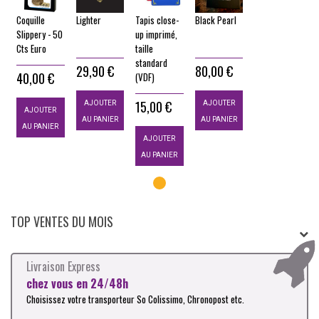
Coquille
Lighter
Tapis close-
Black Pearl
Slippery - 50
up imprimé,
Cts Euro
taille
standard
29,90 €
80,00 €
40,00 €
(VDF)
15,00 €
AJOUTER
AJOUTER
AJOUTER
AU PANIER
AU PANIER
AU PANIER
AJOUTER
AU PANIER
TOP VENTES DU MOIS
Livraison Express
chez vous en 24/48h
Choisissez votre transporteur So Colissimo, Chronopost etc.