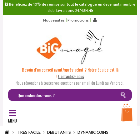
Bénéficiez de 10% de remise sur tout le catalogue en devenant membre
club. Livraisons 24/48H.
|
|
Nouveautés
Promotions
Besoin d’un conseil avant/après achat ? Notre équipe est là
!
Contactez-nous
Nous répondons à toutes vos questions par email du Lundi au Vendredi.
MENU
TRÈS FACILE
DÉBUTANTS
DYNAMIC COINS