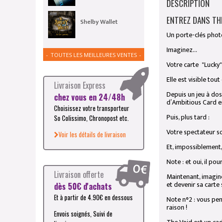
DESCRIPTION
ENTREZ DANS THE
Shelby Wallet
Un porte-clés photo
Imaginez…
TOUTES LES MEILLEURES VENTES
Votre carte "Lucky
Elle est visible to
Livraison Express
Depuis un jeu à dos
chez vous en 24/48h
d’Ambitious Card e
Choisissez votre transporteur
Puis, plus tard :
So Colissimo, Chronopost etc.
Votre spectateur so
Voir les détails de livraison
Et, impossiblement,
Note : et oui, il po
Livraison offerte
Maintenant, imagin
et devenir sa carte 
dès 50€ d'achats
Et à partir de 4.90€ en dessous
Note n°2 : vous pen
raison !
Envois soignés, Suivi de