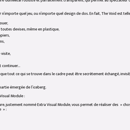
re GunMetal robuste et parfaitement transparent, qui permet au spectateur de 
 n’importe quel jeu, ou n’importe quel design de dos. En fait, The Void est tell
jouer,
e toutes devises, même en plastique,
apiers,
ns,
visite,
t continuer…
ue tout ce qui se trouve dans le cadre peut être secrètement échangé, invisib
 partie émergée de l’iceberg.
 Visual Module :
e, justement nommé Extra Visual Module, vous permet de réaliser des » choses
e » :