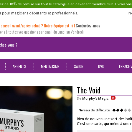
ez de 10% de remise sur tout le catalogue en devenant membre club. Livraison
s pour magiciens débutants et professionnels.
N
 conseil avant/après achat ? Notre équipe est là !
Contactez-nous
ns à toutes vos questions par email du Lundi au Vendredi.
ARGENTS
MENTALISME
SALON
DVD
ESPACE 
The Void
De
Murphy's Magic
Niveau de difficulté :
Rien de nouveau ne sort des boît
C’est une carte, qui mène à une 