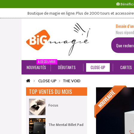
Bénéfici
Boutique de magie en ligne. Plus de 2000 tours et accessoire
Besoin d’un
Nous répondo
À DÉCOUVRIR
NOUVEAUTÉS
DÉBUTANTS
CLOSE-UP
CARTES
CLOSE-UP
THE VOID
TOP VENTES DU MOIS
Focus
The Mental Billet Pad