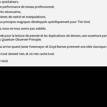
s spectateurs,
de performance de niveau professionnel,
ghts nécessaires,
tèmes de switch et manipulations,
ux principes magiques développés spécifiquement pour The Void.
s, nous ne vous avons pas oubliés.
ek pour la lecture de pensée et les duplications de dessins, une ouverture parf
au Quantum Observer Principle.
qui arrive quand Javier Fuenmayor et Lloyd Barnes prennent une idée classique 
ù tout devient rien, et où rien cache tout.
 Void.