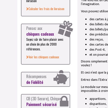
The Void est un cad
livraison
l’imagination.
Calculer les frais de livraison
Vous pouvez utiliser
des cartes à 
des billets d
Pensez aux
des billets/p
chèques cadeaux
des prédictio
des reçus,
Soyez sûr de faire plaisir avec
des cartes de 
un choix de plus de 2000
références.
des Post-it,
et on pourrai
Voir les chèques cadeaux
Disons simplement q
voulez !
Et ceci n’est que la
Récompenses
Entrez dans l’Extra
de Fidélité
Le module sur mesur
impossibles à croir
CB (3D Secure), Chèque
apparitions,
disparitions,
Paiement sécurisé