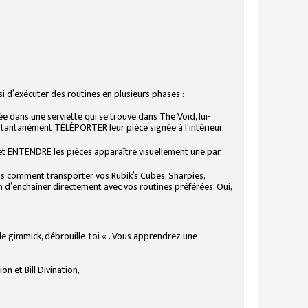
 d’exécuter des routines en plusieurs phases :
e dans une serviette qui se trouve dans The Void, lui-
stantanément TÉLÉPORTER leur pièce signée à l’intérieur
R et ENTENDRE les pièces apparaître visuellement une par
ons comment transporter vos Rubik’s Cubes, Sharpies,
fin d’enchaîner directement avec vos routines préférées. Oui,
 le gimmick, débrouille-toi « . Vous apprendrez une
n et Bill Divination,