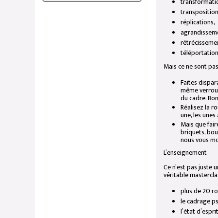
transformati
transposition
réplications,
agrandissem
rétrécisseme
téléportation
Mais ce ne sont pas
Faites dispar
même verroui
du cadre. Bon
Réalisez la r
une, les unes 
Mais que fair
briquets, bou
nous vous mo
L’enseignement
Ce n’est pas juste 
véritable mastercla
plus de 20 ro
le cadrage ps
l’état d’espr