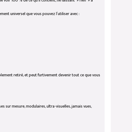
voir 100 % de ce qu’il contient, ne laissant » rien » à
ement universel que vous pouvez l’utiliser avec :
lement retiré, et peut furtivement devenir tout ce que vous
 sur mesure, modulaires, ultra-visuelles, jamais vues,