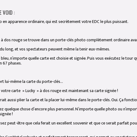
 VOID :
 en apparence ordinaire, qui est secrètement votre EDC le plus puissant.
" à dos rouge se trouve dans un porte-clés photo complètement ordinaire a
ut du long, et vos spectateurs peuvent même la tenir eux-mêmes.
 bleu, n’importe quelle carte est choisie et signée. Puis vous exécutez le tour 
n 67 phases.
rt lui-même la carte du porte-clés…
 votre carte » Lucky » à dos rouge est maintenant sa carte signée !
urrait aussi plier la carte et la placer lui-même dans le porte-clés. Oui. Ça fon
ez quelque chose d’encore plus personnel. N’importe quelle photo ou n’import
signée !
sez peut-être que cela ferait un excellent souvenir et que ce serait parfait po