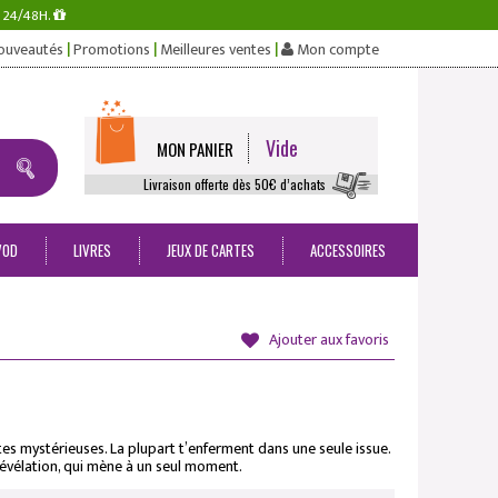
s 24/48H.
|
|
|
ouveautés
Promotions
Meilleures ventes
Mon compte
Vide
MON PANIER
Livraison offerte dès 50€ d’achats
VOD
LIVRES
JEUX DE CARTES
ACCESSOIRES
Ajouter aux favoris
es mystérieuses. La plupart t’enferment dans une seule issue.
révélation, qui mène à un seul moment.