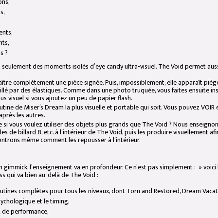
ons,
s,
ents,
nts,
s ?
 seulement des moments isolés d’eye candy ultra-visuel. The Void permet aussi
aître complètement une pièce signée. Puis, impossiblement, elle apparaît piégé
llé par des élastiques. Comme dans une photo truquée, vous faites ensuite in
us visuel si vous ajoutez un peu de papier flash.
outine de Miser’s Dream la plus visuelle et portable qui soit. Vous pouvez VOI
après les autres.
e si vous voulez utiliser des objets plus grands que The Void ? Nous enseign
les de billard 8, etc. à l’intérieur de The Void, puis les produire visuellement a
ntrons même comment les repousser à l’intérieur.
un gimmick, l’enseignement va en profondeur. Ce n’est pas simplement : » voici
ss qui va bien au-delà de The Void :
utines complètes pour tous les niveaux, dont Torn and Restored, Dream Vacatio
ychologique et le timing,
it de performance,