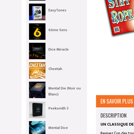
EasyTones
6ème Sens
Dice Miracle
Cheetah
Mental Die (Noir ou
Blanc)
EN SAVOIR PLUS
Peeksmith 3
DESCRIPTION
UN CLASSIQUE DE
Mental Dice
Revivez l’un des to