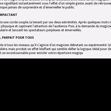
se rigidifiant instantanément sous l’effet d’un simple geste, avant de retrouv
nque jamais de surprendre et d’émerveiller le public.
 IMPACTANT
e une corde souple, la tenant par ses deux extrémités. Après quelques mots m
 la physique et captivant l’attention de l’audience. Puis, à la demande du magic
ulaire et laissant les spectateurs perplexes et émerveillés.
R, PARFAIT POUR TOUS
ble à tous les niveaux, qu’il s’agisse d’un magicien débutant ou expérimenté. G
ière, mais produit un effet bluffant qui semble défier la logique. Idéal pour
t un incontournable pour enrichir votre répertoire magiqu