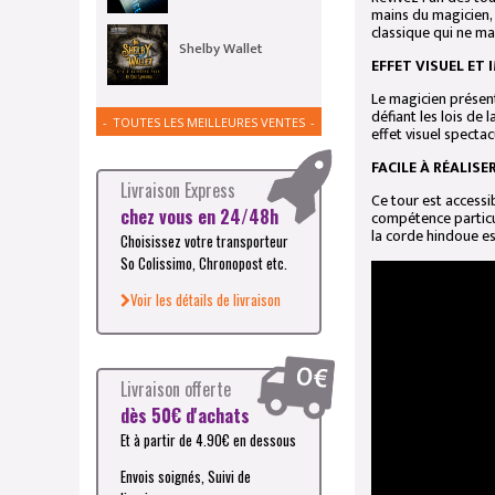
mains du magicien, 
classique qui ne ma
Shelby Wallet
EFFET VISUEL ET
Le magicien présent
défiant les lois de
TOUTES LES MEILLEURES VENTES
effet visuel spectac
FACILE À RÉALISE
Livraison Express
Ce tour est accessi
chez vous en 24/48h
compétence particul
la corde hindoue es
Choisissez votre transporteur
So Colissimo, Chronopost etc.
Voir les détails de livraison
Livraison offerte
dès 50€ d'achats
Et à partir de 4.90€ en dessous
Envois soignés, Suivi de