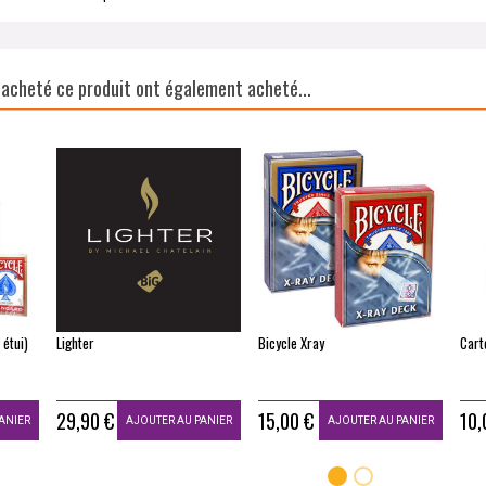
t acheté ce produit ont également acheté...
 étui)
Lighter
Bicycle Xray
Cart
29,90 €
15,00 €
10,
ANIER
AJOUTER AU PANIER
AJOUTER AU PANIER