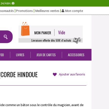
s 24/48H.
|
|
|
ouveautés
Promotions
Meilleures ventes
Mon compte
Vide
MON PANIER
Livraison offerte dès 50€ d’achats
VOD
LIVRES
JEUX DE CARTES
ACCESSOIRES
 (CORDE HINDOUE
Ajouter aux favoris
gide comme un bâton sous le contrôle du magicien, avant de