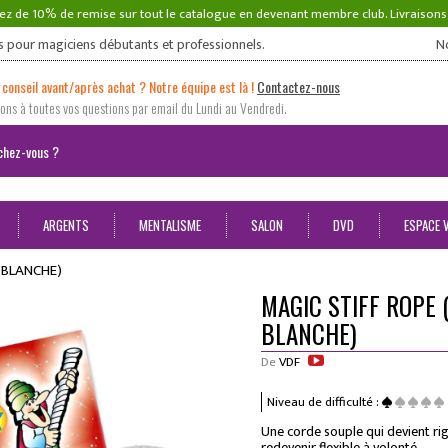
ez de 10% de remise sur tout le catalogue en devenant membre club. Livraison
s pour magiciens débutants et professionnels.
N
 conseil avant/après achat ? Notre équipe est là !
Contactez-nous
ns à toutes vos questions par email du Lundi au Vendredi.
ARGENTS
MENTALISME
SALON
DVD
ESPACE 
 BLANCHE)
MAGIC STIFF ROPE
BLANCHE)
De
VDF
Niveau de difficulté :
Une corde souple qui devient ri
redevenir flexible à volonté.