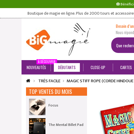
Bénéfici
Boutique de magie en ligne. Plus de 2000 tours et accessoire
Besoin d’un
Nous répondo
À DÉCOUVRIR
NOUVEAUTÉS
DÉBUTANTS
CLOSE-UP
CARTES
TRÈS FACILE
MAGIC STIFF ROPE (CORDE HINDOUE
TOP VENTES DU MOIS
Focus
The Mental Billet Pad