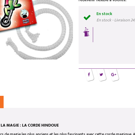
En stock
En stock - Livraison 2
 LA MAGIE : LA CORDE HINDOUE
urs de magie les plus anciens et les plus fascinants avec cette corde magique