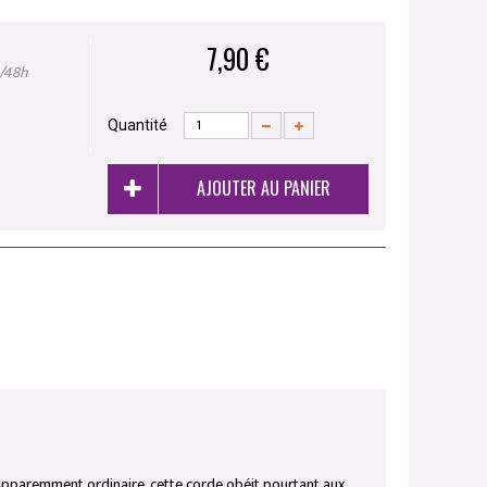
7,90 €
4/48h
Quantité
AJOUTER AU PANIER
. Apparemment ordinaire, cette corde obéit pourtant aux