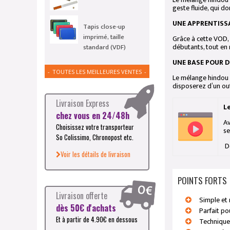
geste fluide, qui do
UNE APPRENTISSA
Tapis close-up
imprimé, taille
Grâce à cette VOD, 
débutants, tout en 
standard (VDF)
UNE BASE POUR 
TOUTES LES MEILLEURES VENTES
Le mélange hindou n
disposerez d’un out
Livraison Express
L
chez vous en 24/48h
Av
Choisissez votre transporteur
se
So Colissimo, Chronopost etc.
De
Voir les détails de livraison
POINTS FORTS
Livraison offerte
Simple et
dès 50€ d'achats
Parfait po
Et à partir de 4.90€ en dessous
Technique