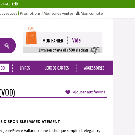
s 24/48H.
|
|
|
ouveautés
Promotions
Meilleures ventes
Mon compte
Vide
MON PANIER
Livraison offerte dès 50€ d’achats
VOD
LIVRES
JEUX DE CARTES
ACCESSOIRES
(VOD)
Ajouter aux favoris
S DISPONIBLE IMMÉDIATEMENT
Jean-Pierre Vallarino : une technique simple et élégante,