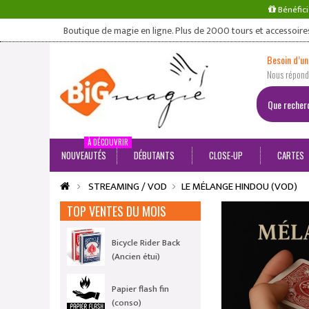
Bénéfici
Boutique de magie en ligne. Plus de 2000 tours et accessoire
Besoin d’un
Nous répondo
À DÉCOUVRIR
NOUVEAUTÉS
DÉBUTANTS
CLOSE-UP
CARTES
STREAMING / VOD
LE MÉLANGE HINDOU (VOD)
TOP VENTES DU MOIS
Bicycle Rider Back
(Ancien étui)
Papier flash fin
(conso)