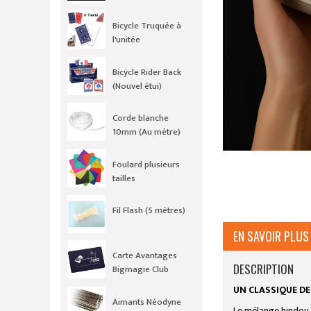
Bicycle Truquée à
l'unitée
Bicycle Rider Back
(Nouvel étui)
Corde blanche
10mm (Au mètre)
Foulard plusieurs
tailles
Fil Flash (5 mètres)
EN SAVOIR PLUS
Carte Avantages
DESCRIPTION
Bigmagie Club
UN CLASSIQUE D
Aimants Néodyne
Le mélange hindou e