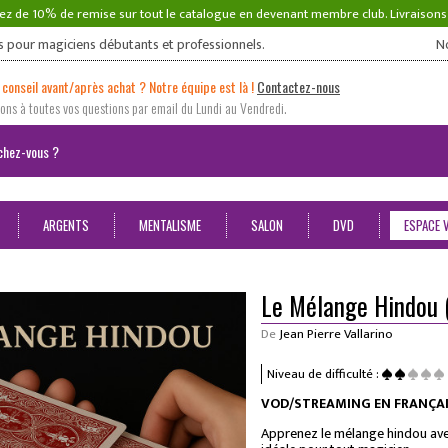
ez de 10% de remise sur tout le catalogue en devenant membre club. Livraison
s pour magiciens débutants et professionnels.
N
 conseil avant/après achat ? Notre équipe est là !
Contactez-nous
ns à toutes vos questions par email du Lundi au Vendredi.
ARGENTS
MENTALISME
SALON
DVD
ESPACE 
Le Mélange Hindou 
De
Jean Pierre Vallarino
Niveau de difficulté :
VOD/STREAMING EN FRANÇAI
Apprenez le mélange hindou avec 