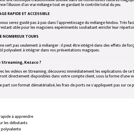
nne l’illusion d’un vrai mélange tout en gardant le contrôle total du jeu.
GE RAPIDE ET ACCESSIBLE
vous serez guidé pas à pas dans l’apprentissage du mélange hindou. Très facile
restant utile pour les magiciens expérimentés souhaitant enrichir leur répertoi
DE NOMBREUX TOURS
e sert pas seulement à mélanger : il peut être intégré dans des effets de forç
il polyvalent à intégrer dans vos présentations magiques.
e Streaming, Kezaco ?
ec les vidéos en Streaming, découvrez immédiatement les explications de ce tou
ront directement disponibles dans votre compte client, sous la forme d'une vi
 part son format dématérialisé, les frais de ports ne s'appliquent pas sur ce 
 rapide à apprendre
ur les débutants
 polyvalente