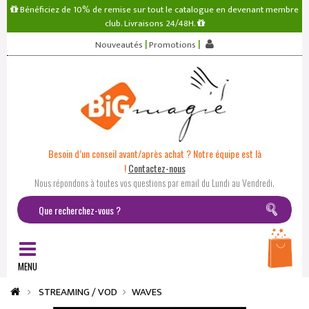
Bénéficiez de 10% de remise sur tout le catalogue en devenant membre
club. Livraisons 24/48H.
|
|
Nouveautés
Promotions
Besoin d’un conseil avant/après achat ? Notre équipe est là
!
Contactez-nous
Nous répondons à toutes vos questions par email du Lundi au Vendredi.
MENU
STREAMING / VOD
WAVES