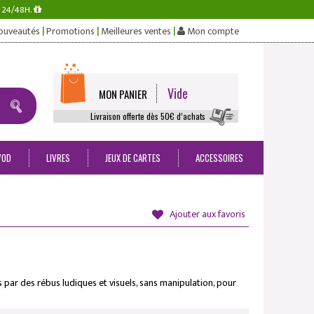
s 24/48H.
|
|
|
ouveautés
Promotions
Meilleures ventes
Mon compte
Vide
MON PANIER
Livraison offerte dès 50€ d’achats
VOD
LIVRES
JEUX DE CARTES
ACCESSOIRES
Ajouter aux favoris
s par des rébus ludiques et visuels, sans manipulation, pour