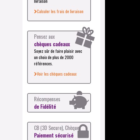
livraison
Calculer les frais de livraison
Pensez aux
chèques cadeaux
Soyez sûr de faire plaisir avec
un choix de plus de 2000
références.
Voir les chèques cadeaux
Récompenses
de Fidélité
CB (3D Secure), Chèque
Paiement sécurisé