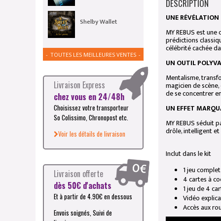
DESCRIPTION
UNE RÉVÉLATION 
Shelby Wallet
MY REBUS est une cr
prédictions classiq
célébrité cachée dan
TOUTES LES MEILLEURES VENTES
UN OUTIL POLYV
Mentalisme, transfo
Livraison Express
magicien de scène, 
de se concentrer ent
chez vous en 24/48h
UN EFFET MARQU
Choisissez votre transporteur
So Colissimo, Chronopost etc.
MY REBUS séduit par 
drôle, intelligent
Voir les détails de livraison
Inclut dans le kit
1 jeu complet 
Livraison offerte
4 cartes à co
dès 50€ d'achats
1 jeu de 4 ca
Et à partir de 4.90€ en dessous
Vidéo explica
Accès aux rou
Envois soignés, Suivi de