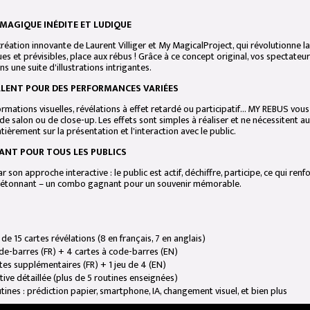
MAGIQUE INÉDITE ET LUDIQUE
éation innovante de Laurent Villiger et My MagicalProject, qui révolutionne la 
ues et prévisibles, place aux rébus ! Grâce à ce concept original, vos spectate
s une suite d'illustrations intrigantes.
ALENT POUR DES PERFORMANCES VARIÉES
rmations visuelles, révélations à effet retardé ou participatif... MY REBUS vou
de salon ou de close-up. Les effets sont simples à réaliser et ne nécessitent
ièrement sur la présentation et l'interaction avec le public.
ANT POUR TOUS LES PUBLICS
son approche interactive : le public est actif, déchiffre, participe, ce qui renfor
 et étonnant – un combo gagnant pour un souvenir mémorable.
de 15 cartes révélations (8 en français, 7 en anglais)
de-barres (FR) + 4 cartes à code-barres (EN)
rtes supplémentaires (FR) + 1 jeu de 4 (EN)
tive détaillée (plus de 5 routines enseignées)
tines : prédiction papier, smartphone, IA, changement visuel, et bien plus