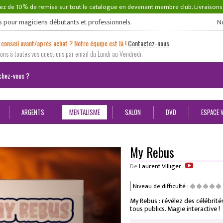
ez de 10% de remise sur tout le catalogue en devenant membre club. Livraison
s pour magiciens débutants et professionnels.
N
 conseil avant/après achat ? Notre équipe est là !
Contactez-nous
ns à toutes vos questions par email du Lundi au Vendredi.
ARGENTS
MENTALISME
SALON
DVD
ESPACE 
My Rebus
De
Laurent Villiger
Niveau de difficulté :
My Rebus : révélez des célébrité
tous publics. Magie interactive !