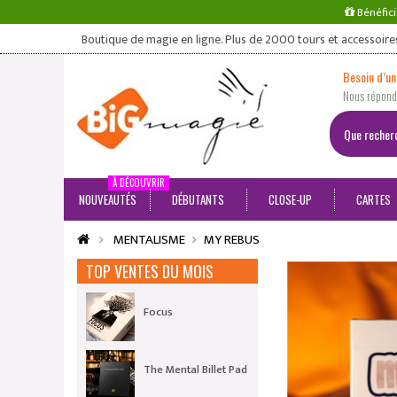
Bénéfici
Boutique de magie en ligne. Plus de 2000 tours et accessoire
Besoin d’un
Nous répondo
À DÉCOUVRIR
NOUVEAUTÉS
DÉBUTANTS
CLOSE-UP
CARTES
MENTALISME
MY REBUS
TOP VENTES DU MOIS
Focus
The Mental Billet Pad