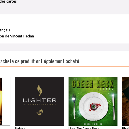
 des cartes
rançais
ion de Vincent Hedan
t acheté ce produit ont également acheté...
Lighter
Livre The Green Neck
Blac