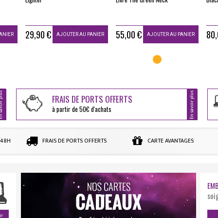
29,90 €
55,00 €
80,
ANIER
AJOUTER AU PANIER
AJOUTER AU PANIER
oir plus
En savoir plus
FRAIS DE PORTS OFFERTS
à partir de 50€ d'achats
/48H
FRAIS DE PORTS OFFERTS
CARTE AVANTAGES
EMB
soi
ir