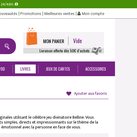
s 24/48H.
|
|
|
ouveautés
Promotions
Meilleures ventes
Mon compte
Vide
MON PANIER
Livraison offerte dès 50€ d’achats
VOD
LIVRES
JEUX DE CARTES
ACCESSOIRES
Ajouter aux favoris
inales utilisant le célèbre jeu divinatoire Belline. Vous
ts simples, directs et impressionnants sur le thème de la
en émotionnel avec la personne en face de vous.