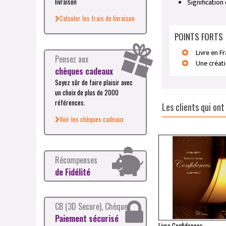
Signification
livraison
Calculer les frais de livraison
POINTS FORTS
Livre en F
Pensez aux
Une créat
chèques cadeaux
Soyez sûr de faire plaisir avec
un choix de plus de 2000
références.
Les clients qui on
Voir les chèques cadeaux
Récompenses
de Fidélité
CB (3D Secure), Chèque
Paiement sécurisé
Livre Confidences