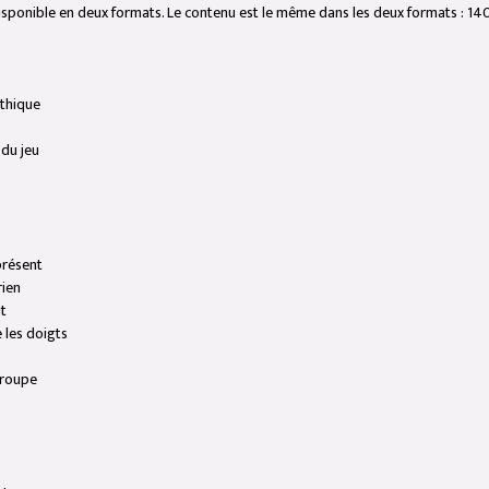
disponible en deux formats. Le contenu est le même dans les deux formats : 140 
éthique
 du jeu
 présent
rien
it
e les doigts
groupe