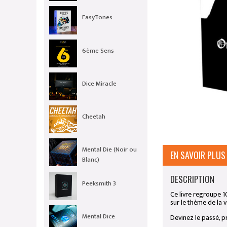
EasyTones
6ème Sens
Dice Miracle
Cheetah
Mental Die (Noir ou
EN SAVOIR PLUS
Blanc)
DESCRIPTION
Peeksmith 3
Ce livre regroupe 10
sur le thème de la 
Mental Dice
Devinez le passé, p