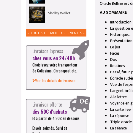
Oracle Belline est 
AU SOMMAIRE
Shelby Wallet
Introduction
La question 
TOUTES LES MEILLEURES VENTES
Historique….
Présentation
Le jeu
Livraison Express
Faces
chez vous en 24/48h
Dos
Choisissez votre transporteur
Routines
So Colissimo, Chronopost etc.
Passé, futur,
L’oracle sudé
Voir les détails de livraison
Vue de l’espr
L’argent brûl
À la lettre
Voyance en 
Livraison offerte
La carte liée
dès 50€ d'achats
La réponse
Et à partir de 4.90€ en dessous
Triple oracle
La séance
Envois soignés, Suivi de