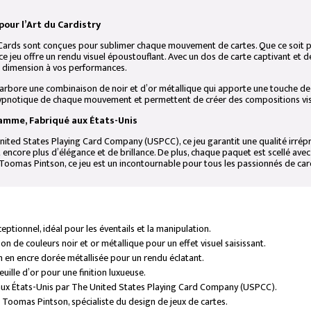
pour l’Art du Cardistry
Cards
sont conçues pour sublimer chaque mouvement de cartes. Que ce soit po
ce jeu offre un rendu visuel époustouflant. Avec un dos de carte captivant et de
 dimension à vos performances.
 arbore une combinaison de noir et d’or métallique qui apporte une touche de
 hypnotique de chaque mouvement et permettent de créer des compositions visu
amme, Fabriqué aux États-Unis
nited States Playing Card Company (USPCC)
, ce jeu garantit une qualité irr
t encore plus d’élégance et de brillance. De plus, chaque paquet est scellé ave
Toomas Pintson
, ce jeu est un incontournable pour tous les passionnés de car
eptionnel, idéal pour les éventails et la manipulation.
n de couleurs noir et or métallique pour un effet visuel saisissant.
 en encre dorée métallisée pour un rendu éclatant.
euille d’or pour une finition luxueuse.
aux États-Unis par
The United States Playing Card Company (USPCC)
.
r
Toomas Pintson
, spécialiste du design de jeux de cartes.