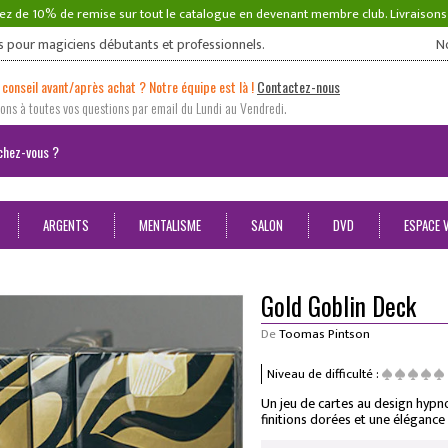
ez de 10% de remise sur tout le catalogue en devenant membre club. Livraison
s pour magiciens débutants et professionnels.
N
 conseil avant/après achat ? Notre équipe est là !
Contactez-nous
ns à toutes vos questions par email du Lundi au Vendredi.
ARGENTS
MENTALISME
SALON
DVD
ESPACE 
Gold Goblin Deck
De
Toomas Pintson
Niveau de difficulté :
Un jeu de cartes au design hypnot
finitions dorées et une élégance