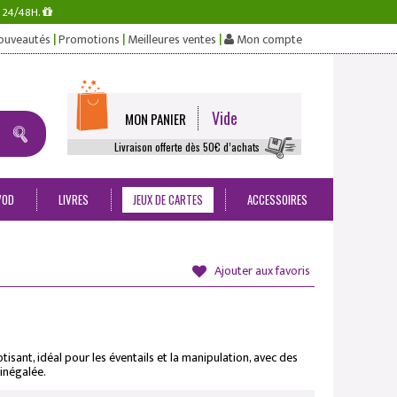
s 24/48H.
|
|
|
ouveautés
Promotions
Meilleures ventes
Mon compte
Vide
MON PANIER
Livraison offerte dès 50€ d’achats
VOD
LIVRES
JEUX DE CARTES
ACCESSOIRES
Ajouter aux favoris
isant, idéal pour les éventails et la manipulation, avec des
 inégalée.