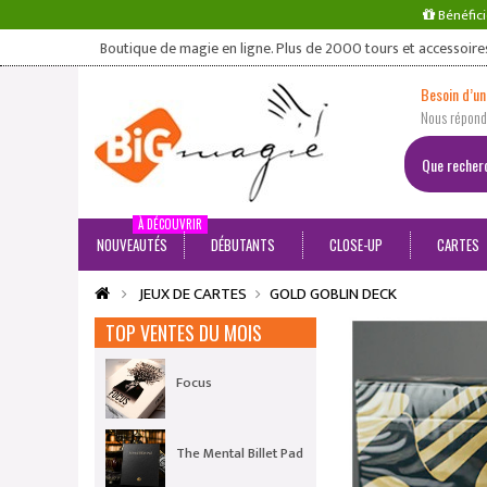
Bénéfici
Boutique de magie en ligne. Plus de 2000 tours et accessoire
Besoin d’un
Nous répondo
À DÉCOUVRIR
NOUVEAUTÉS
DÉBUTANTS
CLOSE-UP
CARTES
JEUX DE CARTES
GOLD GOBLIN DECK
TOP VENTES DU MOIS
Focus
The Mental Billet Pad