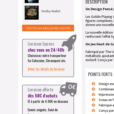
DESCRIPTION
Un Design Pensé 
Shelby Wallet
Les
Goblin Playing 
figures complexes, 
donne une nouvelle
TOUTES LES MEILLEURES VENTES
La nouvelle édition
renforcent l’effet
Livraison Express
Un Jeu Haut de G
chez vous en 24/48h
Fabriqué par
The U
métallisée, ajoutan
Choisissez votre transporteur
exclusif. Conçu par
So Colissimo, Chronopost etc.
Voir les détails de livraison
POINTS FORTS
Design exc
Combinaiso
Livraison offerte
Impression
dès 50€ d'achats
Sceau en f
Et à partir de 4.90€ en dessous
Fabriqué 
Envois soignés, Suivi de
Conçu pa