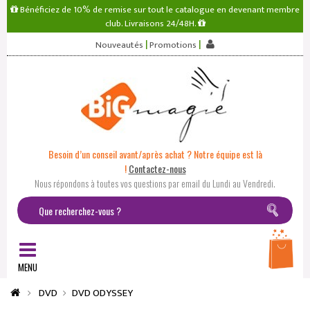
Bénéficiez de 10% de remise sur tout le catalogue en devenant membre
club. Livraisons 24/48H.
|
|
Nouveautés
Promotions
Besoin d’un conseil avant/après achat ? Notre équipe est là
!
Contactez-nous
Nous répondons à toutes vos questions par email du Lundi au Vendredi.
MENU
DVD
DVD ODYSSEY