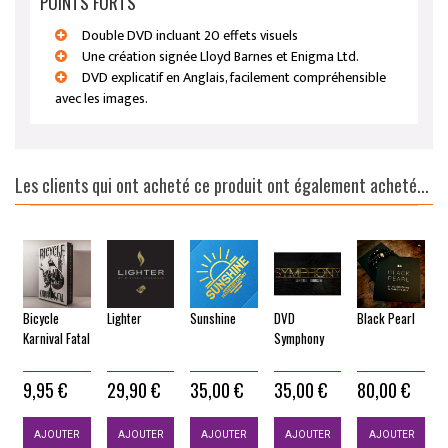
POINTS FORTS
Double DVD incluant 20 effets visuels
Une création signée Lloyd Barnes et Enigma Ltd.
DVD explicatif en Anglais, facilement compréhensible
avec les images.
Les clients qui ont acheté ce produit ont également acheté...
Bicycle
Lighter
Sunshine
DVD
Black Pearl
A
Karnival Fatal
Symphony
N
9,95 €
29,90 €
35,00 €
35,00 €
80,00 €
AJOUTER
AJOUTER
AJOUTER
AJOUTER
AJOUTER