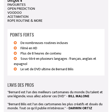
DISQUE 4
FAVOURITES
OPEN PREDICTION
VOODOO
ACETIMATION
ROPE ROUTINE & MORE
POINTS FORTS
De nombreuses routines incluses
Filmé en HD
Plus de 8 heures de contenu
Sous-titré en plusieurs langages : français, anglais et
espagnol
Le set de DVD ultime de Bernard Bilis
L'AVIS DES PROS
"Bernard est l'un des meilleurs cartomanes du monde. Du talent et
une légende, vous allez adorer ces DVD"
- BILL MALONE
"Bernard Bilis est l'un des cartomanes les plus créatifs et doués du
monde. Tout ce qu'il publie m'intéresse."
- DARWIN ORTIZ