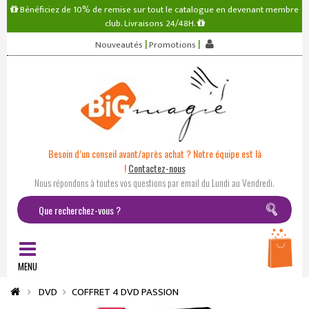
Bénéficiez de 10% de remise sur tout le catalogue en devenant membre
club. Livraisons 24/48H.
|
|
Nouveautés
Promotions
Besoin d’un conseil avant/après achat ? Notre équipe est là
!
Contactez-nous
Nous répondons à toutes vos questions par email du Lundi au Vendredi.
MENU
DVD
COFFRET 4 DVD PASSION