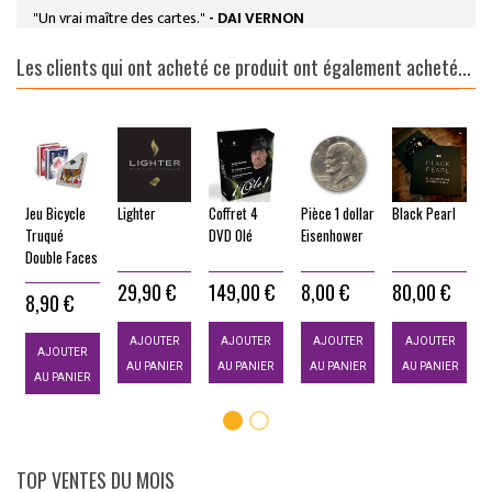
"Un vrai maître des cartes."
- DAI VERNON
Les clients qui ont acheté ce produit ont également acheté...
Jeu Bicycle
Lighter
Coffret 4
Pièce 1 dollar
Black Pearl
B
Truqué
DVD Olé
Eisenhower
s
Double Faces
29,90 €
149,00 €
8,00 €
80,00 €
8,90 €
AJOUTER
AJOUTER
AJOUTER
AJOUTER
AJOUTER
AU PANIER
AU PANIER
AU PANIER
AU PANIER
AU PANIER
TOP VENTES DU MOIS