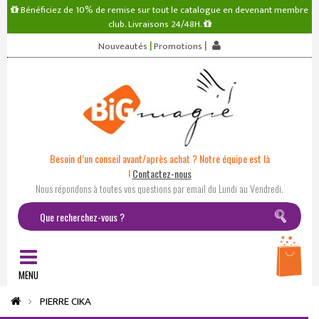
Bénéficiez de 10% de remise sur tout le catalogue en devenant membre
club. Livraisons 24/48H.
|
|
Nouveautés
Promotions
Besoin d’un conseil avant/après achat ? Notre équipe est là
!
Contactez-nous
Nous répondons à toutes vos questions par email du Lundi au Vendredi.
MENU
PIERRE CIKA