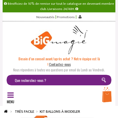
Bénéficiez de 10% de remise sur tout le catalogue en devenant membre
club. Livraisons 24/48H.
|
|
Nouveautés
Promotions
Besoin d’un conseil avant/après achat ? Notre équipe est là
!
Contactez-nous
Nous répondons à toutes vos questions par email du Lundi au Vendredi.
MENU
TRÈS FACILE
KIT BALLONS À MODELER