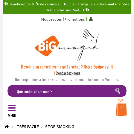
Bénéficiez de 10% de remise sur tout le catalogue en devenant membre
club. Livraisons 24/48H.
|
|
Nouveautés
Promotions
Besoin d’un conseil avant/après achat ? Notre équipe est là
!
Contactez-nous
Nous répondons à toutes vos questions par email du Lundi au Vendredi.
MENU
TRÈS FACILE
STOP SMOKING