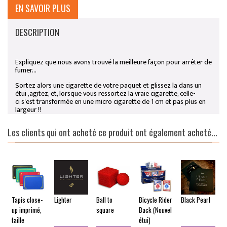
EN SAVOIR PLUS
DESCRIPTION
Expliquez que nous avons trouvé la meilleure façon pour arrêter de
fumer...
Sortez alors une cigarette de votre paquet et glissez la dans un
étui ,agitez, et, lorsque vous ressortez la vraie cigarette, celle-
ci s'est transformée en une micro cigarette de 1 cm et pas plus en
largeur !!
Les clients qui ont acheté ce produit ont également acheté...
Tapis close-
Lighter
Ball to
Bicycle Rider
Black Pearl
V
up imprimé,
square
Back (Nouvel
D
taille
étui)