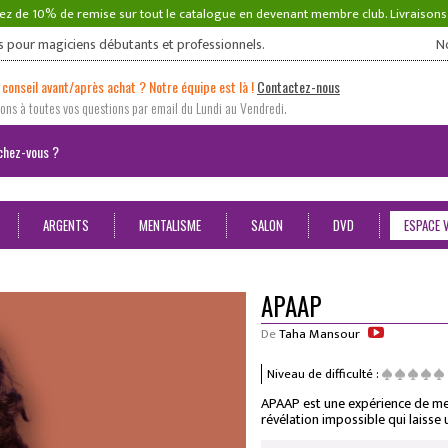
ez de 10% de remise sur tout le catalogue en devenant membre club. Livraison
s pour magiciens débutants et professionnels.
N
 conseil avant/après achat ? Notre équipe est là !
Contactez-nous
ns à toutes vos questions par email du Lundi au Vendredi.
ARGENTS
MENTALISME
SALON
DVD
ESPACE 
APAAP
De
Taha Mansour
Niveau de difficulté :
APAAP est une expérience de me
révélation impossible qui laisse