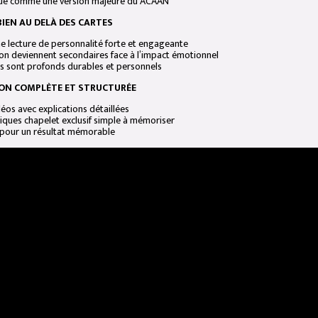
nue comme une version majeure du ACAAN
BIEN AU DELÀ DES CARTES
ne lecture de personnalité forte et engageante
tion deviennent secondaires face à l’impact émotionnel
és sont profonds durables et personnels
ON COMPLÈTE ET STRUCTURÉE
éos avec explications détaillées
ques chapelet exclusif simple à mémoriser
t pour un résultat mémorable