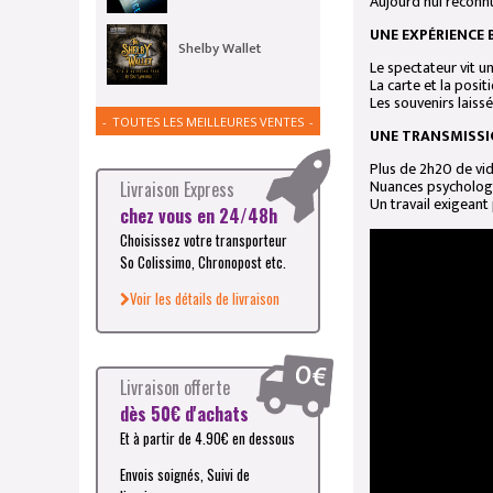
Aujourd’hui recon
UNE EXPÉRIENCE 
Shelby Wallet
Le spectateur vit u
La carte et la posi
Les souvenirs laiss
TOUTES LES MEILLEURES VENTES
UNE TRANSMISSI
Plus de 2h20 de vid
Nuances psychologi
Livraison Express
Un travail exigean
chez vous en 24/48h
Choisissez votre transporteur
So Colissimo, Chronopost etc.
Voir les détails de livraison
Livraison offerte
dès 50€ d'achats
Et à partir de 4.90€ en dessous
Envois soignés, Suivi de