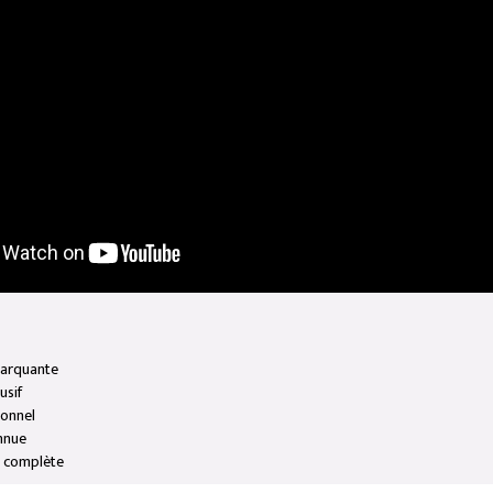
marquante
usif
onnel
nnue
n complète