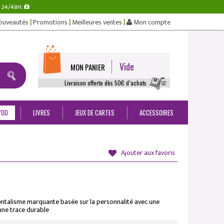
s 24/48H.
|
|
|
ouveautés
Promotions
Meilleures ventes
Mon compte
Vide
MON PANIER
Livraison offerte dès 50€ d’achats
VOD
LIVRES
JEUX DE CARTES
ACCESSOIRES
Ajouter aux favoris
ntalisme marquante basée sur la personnalité avec une
 une trace durable