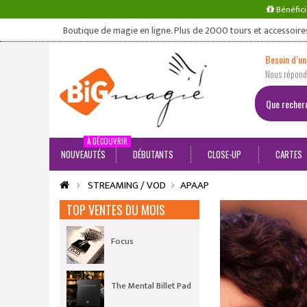
Bénéfici
Boutique de magie en ligne. Plus de 2000 tours et accessoire
Besoin d’un
Nous répondo
À DÉCOUVRIR
NOUVEAUTÉS
DÉBUTANTS
CLOSE-UP
CARTES
STREAMING / VOD
APAAP
TOP VENTES DU MOIS
Focus
The Mental Billet Pad