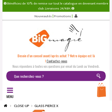
Bénéficiez de 10% de remise sur tout le catalogue en devenant membre
club. Livraisons 24/48H.
|
|
Nouveautés
Promotions
Besoin d’un conseil avant/après achat ? Notre équipe est là
!
Contactez-nous
Nous répondons à toutes vos questions par email du Lundi au Vendredi.
MENU
CLOSE-UP
GLASS PIERCE X