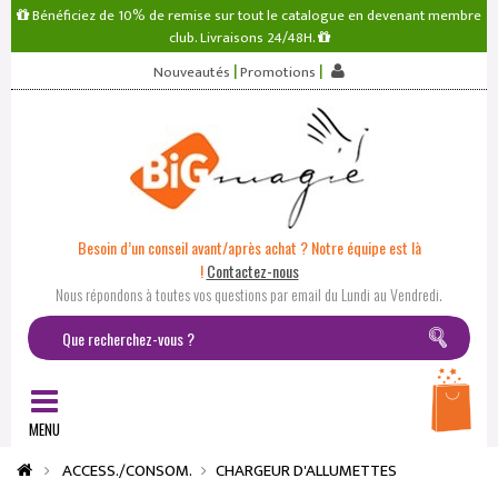
Bénéficiez de 10% de remise sur tout le catalogue en devenant membre
club. Livraisons 24/48H.
|
|
Nouveautés
Promotions
Besoin d’un conseil avant/après achat ? Notre équipe est là
!
Contactez-nous
Nous répondons à toutes vos questions par email du Lundi au Vendredi.
MENU
ACCESS./CONSOM.
CHARGEUR D'ALLUMETTES