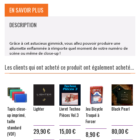
EN SAVOIR PLUS
DESCRIPTION
Grâce à cet astucieux gimmick, vous allez pouvoir produire une
allumette enflammée à n'importe quel moment de votre numéro de
scène ou même de close-up !
Les clients qui ont acheté ce produit ont également acheté...
Tapis close-
Lighter
Livret Techno
Jeu Bicycle
Black Pearl
C
up imprimé,
Pièces Vol.3
Truqué à
(
taille
Forcer
standard
29,90 €
15,00 €
80,00 €
8,90 €
(VDF)